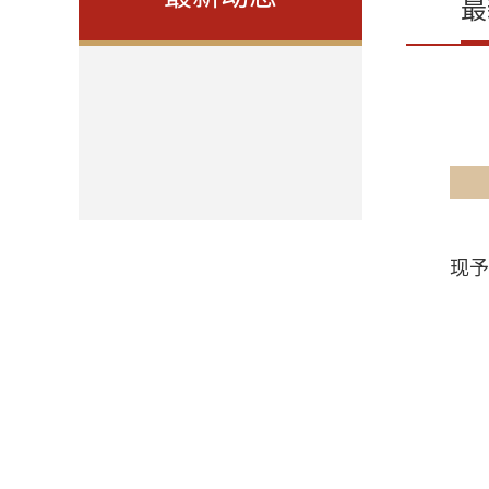
最
《科
现予