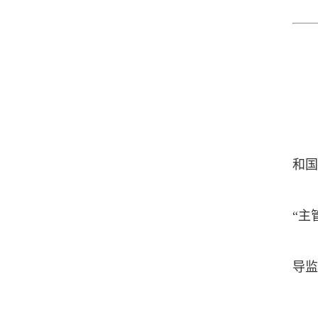
和国
“主
依
导监
科