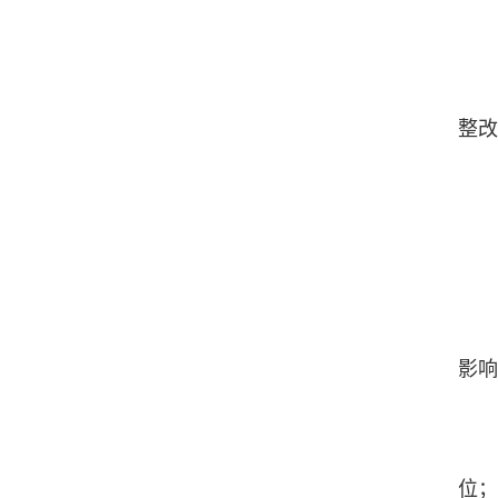
（
（
（
整改
（
（
（
（
影响
（
（
位；