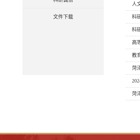
人
文件下载
科
科
高
教
菏
20
菏