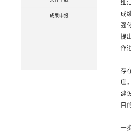
细
成
成果申报
强
提
作
存
度
建
目
一