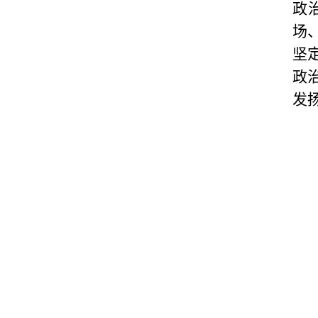
政
场
坚
政
发