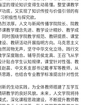
晦涩的理论知识变得生动易懂。整堂课教学
学功底，又实现了知识传授与价值引领的有
学习积极性与探究欲。
热烈浓厚。人文与新闻传播学院院长、院教
节课教学理念先进、教学设计精妙、教学成
，同时围绕学院教学规范、教研提质、课堂
建设、教研活动开展指明方向。马克思主义
自然润物无声，坚守中华文化立场，践行文
教学深度融合。辅导员侯龙真、王召飞从学
设计贴合学生认知规律，课堂针对性强、教
任赵晨、中文系支部书记戴孝军等教师，从
新思路，也结合专业教学标准提出针对性优
创新的生动实践，为全体教师搭建了互学互
精研教学的良好风貌。未来，人文学院将持
模式，深化课程思政建设，不断提升教师教