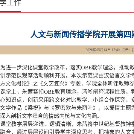
学工作
​人文与新闻传播学院开展第
2026年05月14日 15:40 点击：[
为进一步深化课堂教学改革，落实OBE教学理念，推动教
四讲示范课观摩活动顺利开展。本次示范课由汉语言文学
方文化概论》之《文艺复兴》专题，学院全体听课教师
课堂上，朱茜紧扣OBE教育理念，清晰阐释课程性质、
核心知识点，创新采用跨文化对比教学、小组合作探究、
典文学作品《梁祝》与《罗密欧与朱丽叶》，以爱情主题
深入剖析文本蕴含的情感内核与文化内涵。
课堂教学层层递进、逻辑清晰，朱茜将中世纪基督教神
机融合，通过层层设问引导学生深度思考，把抽象的人文