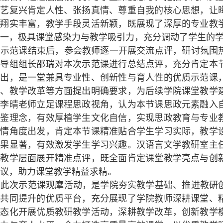
文艺复兴肯定人性、张扬真情、尊重自我的核心思想，让
材翔实丰富，教学手段灵活新颖，既展现了深厚的专业教
一，极具课堂感染力与教学吸引力，充分调动了学生的
示范课结束后，参会教师逐一开展交流点评，研讨氛围
督导组组长邵瑞对本次示范课进行总结点评，充分肯定本
突出，是一堂兼具专业性、创新性与育人性的优质示范课
人、教学改革等方面提出明确要求，为后续学院课堂教学
院李晴老师立足课程思政视角，认为本节课思政元素融入
互鉴理念，有效厚植学生文化自信，实现思政教育与专业
学情角度出发，肯定本节课精准贴合学生学习实际，教学
效果显著，有效激发学生学习兴趣。汉语言文学教研室主
业教学层面展开精准点评，既全面肯定课堂教学亮点与创
议，助力课堂教学精益求精。
此次示范课观摩活动，是学院夯实教学基础、推进教研
、共同提升的优质平台，充分展现了学院教师深耕课堂、
常态化开展优质教研教学活动，深耕教学改革，创新教学