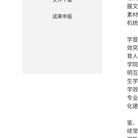
握
素
成果申报
机统
学
效
育
学
明
生
学
专
化建
鉴
续